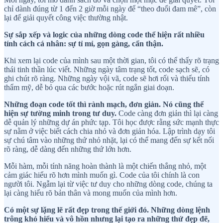
chỉ dành đúng từ 1 đến 2 giờ mỗi ngày để “theo đuổi đam mê”, còn
lại để giải quyết công việc thường nhật.
Sự sắp xếp và logic của những dòng code thể hiện rất nhiều
tính cách cá nhân: sự tỉ mỉ, gọn gàng, cẩn thận.
Khi xem lại code của mình sau một thời gian, tôi có thể thấy rõ trạng
thái tinh thần lúc viết. Những ngày tâm trạng tốt, code sạch sẽ, có
ghi chút rõ ràng. Những ngày vội vã, code sẽ hơi rối và thiếu tính
thẩm mỹ, dễ bỏ qua các bước hoặc rút ngắn giai doạn.
Những đoạn code tốt thì rành mạch, đơn giản. Nó cũng thể
hiện sự tường minh trong tư duy.
Code càng đơn giản thì lại càng
dễ quản lý những dự án phức tạp. Tôi học được rằng sức mạnh thực
sự nằm ở việc biết cách chia nhỏ và đơn giản hóa. Lập trình dạy tôi
sự chú tâm vào những thứ nhỏ nhặt, lại có thể mang đến sự kết nối
rõ ràng, dễ dàng đến những thứ lớn hơn.
Mỗi hàm, mỗi tính năng hoàn thành là một chiến thắng nhỏ, một
cảm giác hiểu rõ hơn mình muốn gì. Code của tôi chính là con
người tôi. Ngẫm lại từ việc tư duy cho những dòng code, chúng ta
lại càng hiểu rõ bản thân và mong muốn của mình hơn.
Có một sự lặng lẽ rất đẹp trong thế giới đó. Những dòng lệnh
trông khó hiểu và vô hồn nhưng lại tạo ra những thứ đẹp đẽ,