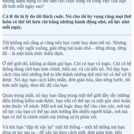
những hành động có thể làm cho cuộc sống và công việc của bạn
tốt hơn mỗi ngày sao?
Có lẽ đó là lý do tôi thích code. Nó cho tôi hy vọng rằng mọi thứ
luôn có thể tốt hơn chỉ bằng những hành động nhỏ, nỗ lực nhỏ
mỗi ngày.
Tôi không nói rằng ai cũng nên học code hay đam mê nó. Nhưng
với tôi, việc ngồi xuống, giải từng bài toán nhỏ – từng dòng, từng
lỗi – là một hình thức thiền định.
Ở thế giới đó, không ai đánh giá bạn. Chỉ có bạn và logic. Chỉ có hệ
thống đang chờ bạn tinh chỉnh, hiểu nó, và cải tiến nó. Nó dạy bạn
cách chia nhỏ những thứ to lớn thành những thứ nhỏ bé có thể xử lý
được. Nó dạy bạn cách kiên nhẫn, đơn giản hóa, làm từng bước, tốt
hơn mỗi ngày, theo tốc độ của bạn.
Quan trọng nhất, nó dạy bạn rằng trong một thế giới đầy rẫy những
điều không kiểm soát được, bạn vẫn có thể tạo ra một góc nhỏ hoàn
toàn thuộc về mình. Một nơi mà logic thay thế cho cảm xúc, nơi mà
nỗ lực của bạn có thể tạo ảnh hưởng lên nhiều người khác, nơi mà
bạn có thể là chính mình mà không sợ bị phán xét.
Và khi bạn “đập đi xây lại” một hệ thống – một hệ thống mà bạn
từng tự tay tạo ra – để xây lại theo cách mới, đơn giản hơn, bền