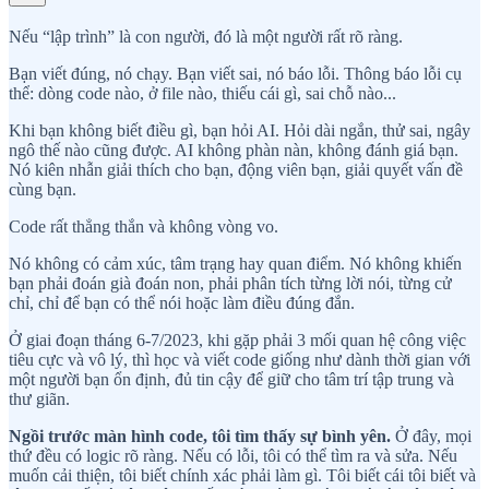
Nếu “lập trình” là con người, đó là một người rất rõ ràng.
Bạn viết đúng, nó chạy. Bạn viết sai, nó báo lỗi. Thông báo lỗi cụ
thể: dòng code nào, ở file nào, thiếu cái gì, sai chỗ nào...
Khi bạn không biết điều gì, bạn hỏi AI. Hỏi dài ngắn, thử sai, ngây
ngô thế nào cũng được. AI không phàn nàn, không đánh giá bạn.
Nó kiên nhẫn giải thích cho bạn, động viên bạn, giải quyết vấn đề
cùng bạn.
Code rất thẳng thắn và không vòng vo.
Nó không có cảm xúc, tâm trạng hay quan điểm. Nó không khiến
bạn phải đoán già đoán non, phải phân tích từng lời nói, từng cử
chỉ, chỉ để bạn có thể nói hoặc làm điều đúng đắn.
Ở giai đoạn tháng 6-7/2023, khi gặp phải 3 mối quan hệ công việc
tiêu cực và vô lý, thì học và viết code giống như dành thời gian với
một người bạn ổn định, đủ tin cậy để giữ cho tâm trí tập trung và
thư giãn.
Ngồi trước màn hình code, tôi tìm thấy sự bình yên.
Ở đây, mọi
thứ đều có logic rõ ràng. Nếu có lỗi, tôi có thể tìm ra và sửa. Nếu
muốn cải thiện, tôi biết chính xác phải làm gì. Tôi biết cái tôi biết và