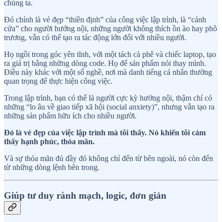
chúng ta.
Đó chính là vẻ đẹp “thiền định” của công việc lập trình, là “cánh
cửa” cho người hướng nội, những người không thích ồn ào hay phô
trương, vẫn có thể tạo ra tác động lớn đối với nhiều người.
Họ ngồi trong góc yên tĩnh, với một tách cà phê và chiếc laptop, tạo
ra giá trị bằng những dòng code. Họ để sản phẩm nói thay mình.
Điều này khác với một số nghề, nơi mà danh tiếng cá nhân thường
quan trọng để thực hiện công việc.
Trong lập trình, bạn có thể là người cực kỳ hướng nội, thậm chí có
những “lo âu về giao tiếp xã hội (social anxiety)”, nhưng vẫn tạo ra
những sản phẩm hữu ích cho nhiều người.
Đó là vẻ đẹp của việc lập trình mà tôi thấy. Nó khiến tôi cảm
thấy hạnh phúc, thỏa mãn.
Và sự thỏa mãn đủ đầy đó không chỉ đến từ bên ngoài, nó còn đến
từ những dòng lệnh bên trong.
Giúp tư duy rành mạch, logic, đơn giản