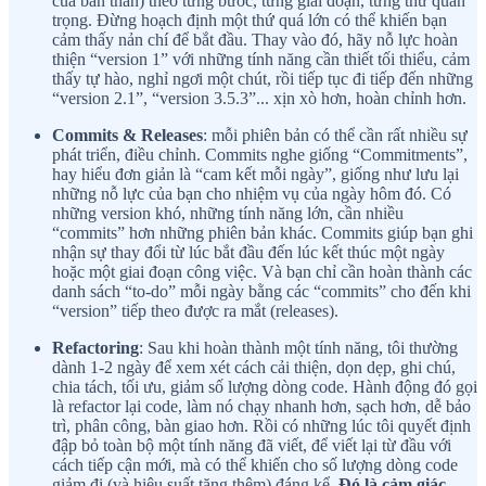
của bản thân) theo từng bước, từng giai đoạn, từng thứ quan
trọng. Đừng hoạch định một thứ quá lớn có thể khiến bạn
cảm thấy nản chí để bắt đầu. Thay vào đó, hãy nỗ lực hoàn
thiện “version 1” với những tính năng cần thiết tối thiểu, cảm
thấy tự hào, nghỉ ngơi một chút, rồi tiếp tục đi tiếp đến những
“version 2.1”, “version 3.5.3”... xịn xò hơn, hoàn chỉnh hơn.
Commits & Releases
: mỗi phiên bản có thể cần rất nhiều sự
phát triển, điều chỉnh. Commits nghe giống “Commitments”,
hay hiểu đơn giản là “cam kết mỗi ngày”, giống như lưu lại
những nỗ lực của bạn cho nhiệm vụ của ngày hôm đó. Có
những version khó, những tính năng lớn, cần nhiều
“commits” hơn những phiên bản khác. Commits giúp bạn ghi
nhận sự thay đổi từ lúc bắt đầu đến lúc kết thúc một ngày
hoặc một giai đoạn công việc. Và bạn chỉ cần hoàn thành các
danh sách “to-do” mỗi ngày bằng các “commits” cho đến khi
“version” tiếp theo được ra mắt (releases).
Refactoring
: Sau khi hoàn thành một tính năng, tôi thường
dành 1-2 ngày để xem xét cách cải thiện, dọn dẹp, ghi chú,
chia tách, tối ưu, giảm số lượng dòng code. Hành động đó gọi
là refactor lại code, làm nó chạy nhanh hơn, sạch hơn, dễ bảo
trì, phân công, bàn giao hơn. Rồi có những lúc tôi quyết định
đập bỏ toàn bộ một tính năng đã viết, để viết lại từ đầu với
cách tiếp cận mới, mà có thể khiến cho số lượng dòng code
giảm đi (và hiệu suất tăng thêm) đáng kể.
Đó là cảm giác