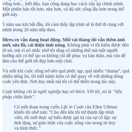
vững hơn... biết đâu, bạn cũng đang học cách xây lại chính mình.
Một phiên bản tốt hơn, nhẹ hơn, và đủ sức sống lâu hơn trong thế
giới này.
5 năm sau khi bắt đầu, tôi cảm thấy lập trình sẽ là thứ đi cùng với
mình trong 20 năm tiếp theo.
Hires.vn vẫn đang hoạt động. Mỗi vài tháng tôi vẫn thêm ảnh
mới, sửa lỗi, cải thiện tính năng.
Không phải vì tôi kiếm được tiền
từ nó, mà vì nó nhắc nhở tôi rằng có những thứ mà một người
hướng nội có thể tạo ra không chỉ để phục vụ bản thân, mà còn để
làm cho thế giới tốt đẹp hơn một chút.
Và mỗi khi cuộc sống trở nên quá phức tạp, quá nhiều “drama”, quá
nhiều tiếng ồn, tôi biết mình luôn có thể quay về với những dòng
code yên tĩnh. Nơi duy nhất mà tôi có thể thiền trong lúc này.
Code không chỉ là nghề nghiệp hay sở thích. Với tôi, nó là “liệu
pháp chữa lành”.
Có một đoạn trong cuốn
Life in Code
của Ellen Ullman
khiến tôi nhớ mãi: “Cho đến khi tôi trở thành lập trình
viên, tôi mới thực sự hiểu được giá trị của sự cô lập: sự
tĩnh lặng, sự giản lược của cuộc sống vào trong tư duy
và hình thức.”