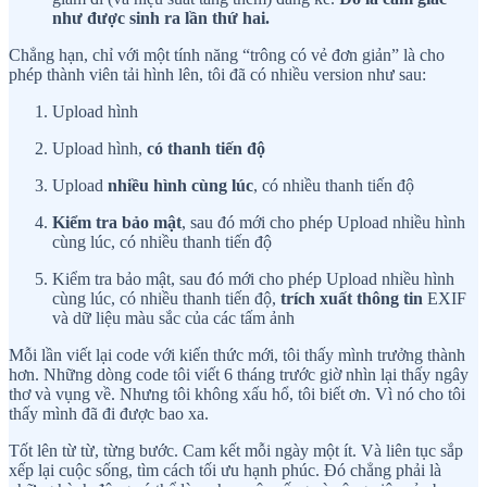
như được sinh ra lần thứ hai.
Chẳng hạn, chỉ với một tính năng “trông có vẻ đơn giản” là cho
phép thành viên tải hình lên, tôi đã có nhiều version như sau:
Upload hình
Upload hình,
có thanh tiến độ
Upload
nhiều hình cùng lúc
, có nhiều thanh tiến độ
Kiểm tra bảo mật
, sau đó mới cho phép Upload nhiều hình
cùng lúc, có nhiều thanh tiến độ
Kiểm tra bảo mật, sau đó mới cho phép Upload nhiều hình
cùng lúc, có nhiều thanh tiến độ,
trích xuất thông tin
EXIF
và dữ liệu màu sắc của các tấm ảnh
Mỗi lần viết lại code với kiến thức mới, tôi thấy mình trưởng thành
hơn. Những dòng code tôi viết 6 tháng trước giờ nhìn lại thấy ngây
thơ và vụng về. Nhưng tôi không xấu hổ, tôi biết ơn. Vì nó cho tôi
thấy mình đã đi được bao xa.
Tốt lên từ từ, từng bước. Cam kết mỗi ngày một ít. Và liên tục sắp
xếp lại cuộc sống, tìm cách tối ưu hạnh phúc. Đó chẳng phải là