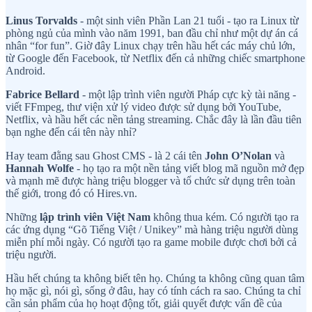
Linus Torvalds
- một sinh viên Phần Lan 21 tuổi - tạo ra Linux từ
phòng ngủ của mình vào năm 1991, ban đầu chỉ như một dự án cá
nhân “for fun”. Giờ đây Linux chạy trên hầu hết các máy chủ lớn,
từ Google đến Facebook, từ Netflix đến cả những chiếc smartphone
Android.
Fabrice Bellard
- một lập trình viên người Pháp cực kỳ tài năng -
viết FFmpeg, thư viện xử lý video được sử dụng bởi YouTube,
Netflix, và hầu hết các nền tảng streaming. Chắc đây là lần đầu tiên
bạn nghe đến cái tên này nhỉ?
Hay team đằng sau Ghost CMS - là 2 cái tên
John O’Nolan
và
Hannah Wolfe
- họ tạo ra một nền tảng viết blog mã nguồn mở đẹp
và mạnh mẽ được hàng triệu blogger và tổ chức sử dụng trên toàn
thế giới, trong đó có Hires.vn.
Những
lập trình viên Việt Nam
không thua kém. Có người tạo ra
các ứng dụng “Gõ Tiếng Việt / Unikey” mà hàng triệu người dùng
miễn phí mỗi ngày. Có người tạo ra game mobile được chơi bởi cả
triệu người.
Hầu hết chúng ta không biết tên họ. Chúng ta không cũng quan tâm
họ mặc gì, nói gì, sống ở đâu, hay có tính cách ra sao. Chúng ta chỉ
cần sản phẩm của họ hoạt động tốt, giải quyết được vấn đề của