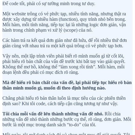
Để code tốt, phải có sự tường minh trong tư duy.
Một website trông có vẻ phức tạp, nhiều tính năng, nhưng thật ra
được xây dựng từ nhiều hàm (function), quy trình nhỏ bên trong.
Mỗi hàm, mỗi tính năng, tiếp tục lại là những logic đơn giản, vận
hành trong chính phạm vi xử lý (scope) của nó.
Các hàm trả ra kết quả đơn giản như đã hứa, để rồi nhiều thứ đơn
giản cùng với nhau trả ra một kết quả trông có vẻ phức tạp hơn.
Vậy nên, một lập trình viên phải biết rõ mình muốn gì từ cốt lõi,
phải hiểu rõ bản chất của vấn đề trước khi bắt tay vào giải quyết.
Không thể mơ hồ, không thể “làm xong rồi tính”. Mỗi hàm, mỗi
đoạn lệnh đều phải có mục đích rõ ràng.
Mà để hiểu rõ bản chất của vấn đề, lại phải tiếp tục hiểu rõ bản
thân mình muốn gì, muốn đi theo định hướng nào.
Chẳng phải hiểu rõ bản thân luôn là mục tiêu của các phiên thiền
định sao? Khi tôi code, cách tiếp cận cũng tương tự như vậy.
Tôi chia mỗi vấn đề lớn thành những vấn đề nhỏ.
Rồi chia
những vấn đề nhỏ thành những bước cụ thể, rõ ràng, đơn giản. Mỗi
bước là một mục trong danh sách “to-do” của tôi.
Mỗi ngày, tôi mở danh sách đó và chọn một mục để giải quyết. Tôi