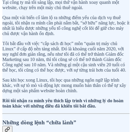
Tại công ty mà tôi sáng lập, mọi thứ vận hành xoay quanh một
website, chạy trên một máy chủ thuê ngoài.
Qua một vài biến cố làm lộ ra những điểm yếu của dịch vụ thuê
ngoài, tôi nhận ra mình cần phải nắm bắt, “sở hữu” năng lực, hoặc ít
nhất là hiểu được những yếu tố công nghệ cốt lõi để giữ cho máy
chủ được vận hành ổn định.
Tôi bắt đầu với việc “cắp sách đi học” môn “quản trị máy chủ
Linux” ở cấp độ nền tảng nhất. Đó là khoảng cuối năm 2020, với
suy nghĩ đơn giản rằng, nếu như tôi đã có thể trở thành Giám đốc
Marketing sau 10 năm, thì tôi cũng sẽ có thể trở thành Giám đốc
Công nghệ sau 10 năm. Và những gì một cậu sinh viên 20 tuổi có
thể học, tôi cũng có thể học được, với sự từng trải hơn của tuổi 40.
Sau khi học xong Linux, tôi học qua những ngôn ngữ lập trình
khác, với sự tò mò và động lực mong muốn bản thân có thể tự xây
dựng một sản phẩm website hoàn chỉnh.
Rồi tôi nhận ra mình yêu thích lập trình vì những lý do hoàn
toàn khác với những điều đã khiến tôi bắt đầu.
Những dòng lệnh “chữa lành”