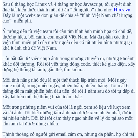
Sau 8 tháng học Linux và 4 tháng tự học Javascript, tôi quyết định
đúc kết kiến thức thành một dự án “tốt nghiệp” nho nhỏ:
Hires.vn
.
Đây là một website đơn giản để chia sẻ “hình Việt Nam chất lượng
cao”, miễn phí.
Ý tưởng đến từ việc team tôi cần tìm hình ảnh minh họa có chủ đề,
thương hiệu, bối cảnh, con người Việt Nam. Mà đa phần các thư
viện hình miễn phí của nước ngoài đều có rất nhiều hình nhưng lại
khá ít ảnh chủ đề Việt Nam.
Tôi bắt đầu từ việc chụp ảnh trong những chuyến đi, những khoảnh
khắc đời thường. Rồi tôi viết từng dòng code, thiết kế giao diện, xây
dựng hệ thống tải ảnh, gắn thẻ, tìm kiếm...
Mỗi tính năng nhỏ đều là một thử thách lập trình mới. Mỗi ngày
code một ít, trong nhiều ngày, nhiều tuần, nhiều tháng. Tôi mất 6
tháng để ra mắt phiên bản đầu tiên, để rồi 1 năm sau đó tôi tự đập đi
xây lại trên một hệ thống hoàn toàn khác.
Một trong những niềm vui của tôi là ngồi xem số liệu về lượt xem
và tải ảnh. Tôi biết những tấm ảnh nào được xem nhiều nhất, được
tải nhiều nhất. Đôi khi tôi cảm thấy ngạc nhiên về lý do tại sao một
tấm ảnh lại được dùng nhiều.
Thỉnh thoảng có người gửi email cảm ơn, nhưng đa phần, họ chỉ tải