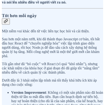
và nói lên nhiều điều về người viết ra nó.
Tốt hơn mỗi ngày
Một niềm vui khác đến từ việc liên tục học hỏi và cải thiện.
Sau hơn một năm rưỡi, khi đã thành thạo Javascript cơ bản, tôi bắt
đầu học React để “chuyên nghiệp hóa” việc lập trình giao diện
người dùng, rồi học Node.js để đào sâu cách xây dựng hệ thống
quản lý hạ tầng. Mỗi công nghệ mới là một thế giới mới cần khám
phá.
Tôi gần như đã “bỏ cuộc” với React (vì quá “khó nhằn”), nhưng
các khái niệm của khóa học ở giai đoạn đó đã giúp tôi “nâng tầm”
nhiều điều về cách quản lý các thành phần.
Dưới đây là 3 khái niệm lập trình mà tôi thấy khá hữu ích khi áp
dụng cho cuộc sống:
Version Improvement
: Không có một sản phẩm nào đã hoàn
thiện từ lần ra mắt đầu tiên. Bạn cần hoạch định sự tiến bộ,
hay sự hoàn thiện (cho dù là của sản phẩm, của kế hoạch, hay