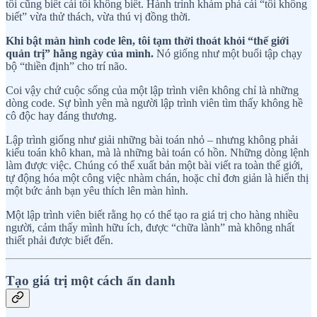
tôi cũng biết cái tôi không biết. Hành trình khám phá cái “tôi không
biết” vừa thử thách, vừa thú vị đồng thời.
Khi bật màn hình code lên, tôi tạm thời thoát khỏi “thế giới
quản trị” hằng ngày của mình.
Nó giống như một buổi tập chạy
bộ “thiền định” cho trí não.
Coi vậy chứ cuộc sống của một lập trình viên không chỉ là những
dòng code. Sự bình yên mà người lập trình viên tìm thấy không hề
cô độc hay đáng thương.
Lập trình giống như giải những bài toán nhỏ – nhưng không phải
kiểu toán khô khan, mà là những bài toán có hồn. Những dòng lệnh
làm được việc. Chúng có thể xuất bản một bài viết ra toàn thế giới,
tự động hóa một công việc nhàm chán, hoặc chỉ đơn giản là hiển thị
một bức ảnh bạn yêu thích lên màn hình.
Một lập trình viên biết rằng họ có thể tạo ra giá trị cho hàng nhiều
người, cảm thấy mình hữu ích, được “chữa lành” mà không nhất
thiết phải được biết đến.
Tạo giá trị một cách ẩn danh