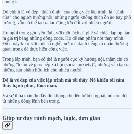
chúng ta.
Đó chính là vẻ đẹp “thiền định” của công việc lập trình, là “cánh
cửa” cho người hướng nội, những người không thích ồn ào hay phô
trương, vẫn có thể tạo ra tác động lớn đối với nhiều người.
Họ ngồi trong góc yên tĩnh, với một tách cà phê và chiếc laptop, tạo
ra giá trị bằng những dòng code. Họ để sản phẩm nói thay mình.
Điều này khác với một số nghề, nơi mà danh tiếng cá nhân thường
quan trọng để thực hiện công việc.
Trong lập trình, bạn có thể là người cực kỳ hướng nội, thậm chí có
những “lo âu về giao tiếp xã hội (social anxiety)”, nhưng vẫn tạo ra
những sản phẩm hữu ích cho nhiều người.
Đó là vẻ đẹp của việc lập trình mà tôi thấy. Nó khiến tôi cảm
thấy hạnh phúc, thỏa mãn.
Và sự thỏa mãn đủ đầy đó không chỉ đến từ bên ngoài, nó còn đến
từ những dòng lệnh bên trong.
Giúp tư duy rành mạch, logic, đơn giản