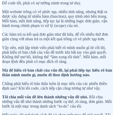
Để code tốt, phải có sự tường minh trong tư duy.
Một website trông có vẻ phức tạp, nhiều tính năng, nhưng thật ra
được xây dựng từ nhiều hàm (function), quy trình nhỏ bên trong.
Mỗi hàm, mỗi tính năng, tiếp tục lại là những logic đơn giản, vận
hành trong chính phạm vi xử lý (scope) của nó.
Các hàm trả ra kết quả đơn giản như đã hứa, để rồi nhiều thứ đơn
giản cùng với nhau trả ra một kết quả trông có vẻ phức tạp hơn.
Vậy nên, một lập trình viên phải biết rõ mình muốn gì từ cốt lõi,
phải hiểu rõ bản chất của vấn đề trước khi bắt tay vào giải quyết.
Không thể mơ hồ, không thể “làm xong rồi tính”. Mỗi hàm, mỗi
đoạn lệnh đều phải có mục đích rõ ràng.
Mà để hiểu rõ bản chất của vấn đề, lại phải tiếp tục hiểu rõ bản
thân mình muốn gì, muốn đi theo định hướng nào.
Chẳng phải hiểu rõ bản thân luôn là mục tiêu của các phiên thiền
định sao? Khi tôi code, cách tiếp cận cũng tương tự như vậy.
Tôi chia mỗi vấn đề lớn thành những vấn đề nhỏ.
Rồi chia
những vấn đề nhỏ thành những bước cụ thể, rõ ràng, đơn giản. Mỗi
bước là một mục trong danh sách “to-do” của tôi.
Mỗi ngày, tôi mở danh sách đó và chọn một mục để giải quyết. Tôi