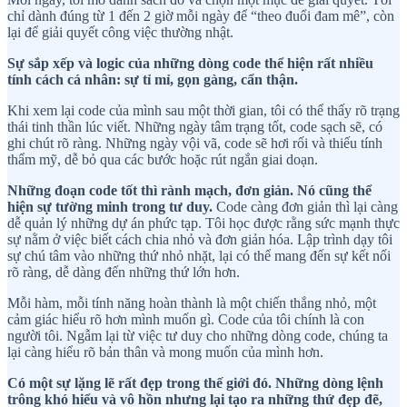
chỉ dành đúng từ 1 đến 2 giờ mỗi ngày để “theo đuổi đam mê”, còn
lại để giải quyết công việc thường nhật.
Sự sắp xếp và logic của những dòng code thể hiện rất nhiều
tính cách cá nhân: sự tỉ mỉ, gọn gàng, cẩn thận.
Khi xem lại code của mình sau một thời gian, tôi có thể thấy rõ trạng
thái tinh thần lúc viết. Những ngày tâm trạng tốt, code sạch sẽ, có
ghi chút rõ ràng. Những ngày vội vã, code sẽ hơi rối và thiếu tính
thẩm mỹ, dễ bỏ qua các bước hoặc rút ngắn giai doạn.
Những đoạn code tốt thì rành mạch, đơn giản. Nó cũng thể
hiện sự tường minh trong tư duy.
Code càng đơn giản thì lại càng
dễ quản lý những dự án phức tạp. Tôi học được rằng sức mạnh thực
sự nằm ở việc biết cách chia nhỏ và đơn giản hóa. Lập trình dạy tôi
sự chú tâm vào những thứ nhỏ nhặt, lại có thể mang đến sự kết nối
rõ ràng, dễ dàng đến những thứ lớn hơn.
Mỗi hàm, mỗi tính năng hoàn thành là một chiến thắng nhỏ, một
cảm giác hiểu rõ hơn mình muốn gì. Code của tôi chính là con
người tôi. Ngẫm lại từ việc tư duy cho những dòng code, chúng ta
lại càng hiểu rõ bản thân và mong muốn của mình hơn.
Có một sự lặng lẽ rất đẹp trong thế giới đó. Những dòng lệnh
trông khó hiểu và vô hồn nhưng lại tạo ra những thứ đẹp đẽ,