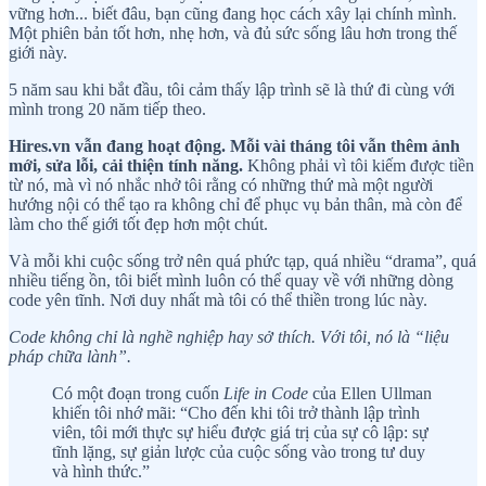
vững hơn... biết đâu, bạn cũng đang học cách xây lại chính mình.
Một phiên bản tốt hơn, nhẹ hơn, và đủ sức sống lâu hơn trong thế
giới này.
5 năm sau khi bắt đầu, tôi cảm thấy lập trình sẽ là thứ đi cùng với
mình trong 20 năm tiếp theo.
Hires.vn vẫn đang hoạt động. Mỗi vài tháng tôi vẫn thêm ảnh
mới, sửa lỗi, cải thiện tính năng.
Không phải vì tôi kiếm được tiền
từ nó, mà vì nó nhắc nhở tôi rằng có những thứ mà một người
hướng nội có thể tạo ra không chỉ để phục vụ bản thân, mà còn để
làm cho thế giới tốt đẹp hơn một chút.
Và mỗi khi cuộc sống trở nên quá phức tạp, quá nhiều “drama”, quá
nhiều tiếng ồn, tôi biết mình luôn có thể quay về với những dòng
code yên tĩnh. Nơi duy nhất mà tôi có thể thiền trong lúc này.
Code không chỉ là nghề nghiệp hay sở thích. Với tôi, nó là “liệu
pháp chữa lành”.
Có một đoạn trong cuốn
Life in Code
của Ellen Ullman
khiến tôi nhớ mãi: “Cho đến khi tôi trở thành lập trình
viên, tôi mới thực sự hiểu được giá trị của sự cô lập: sự
tĩnh lặng, sự giản lược của cuộc sống vào trong tư duy
và hình thức.”