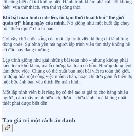
tôi cũng biết cái tôi không biết. Hành trình khám phá cái “tôi không
biết” vừa thử thách, vừa thú vị đồng thời.
Khi bật màn hình code lên, tôi tạm thời thoát khỏi “thế giới
quản trị” hằng ngày của mình.
Nó giống như một buổi tập chạy
bộ “thiền định” cho trí não.
Coi vậy chứ cuộc sống của một lập trình viên không chỉ là những
dòng code. Sự bình yên mà người lập trình viên tìm thấy không hề
cô độc hay đáng thương.
Lập trình giống như giải những bài toán nhỏ – nhưng không phải
kiểu toán khô khan, mà là những bài toán có hồn. Những dòng lệnh
làm được việc. Chúng có thể xuất bản một bài viết ra toàn thế giới,
tự động hóa một công việc nhàm chán, hoặc chỉ đơn giản là hiển thị
một bức ảnh bạn yêu thích lên màn hình.
Một lập trình viên biết rằng họ có thể tạo ra giá trị cho hàng nhiều
người, cảm thấy mình hữu ích, được “chữa lành” mà không nhất
thiết phải được biết đến.
Tạo giá trị một cách ẩn danh