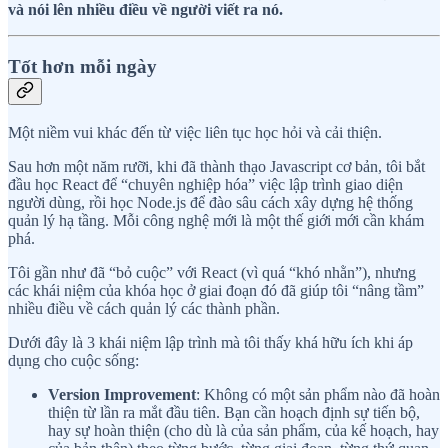
và nói lên nhiều điều về người viết ra nó.
Tốt hơn mỗi ngày
Một niềm vui khác đến từ việc liên tục học hỏi và cải thiện.
Sau hơn một năm rưỡi, khi đã thành thạo Javascript cơ bản, tôi bắt
đầu học React để “chuyên nghiệp hóa” việc lập trình giao diện
người dùng, rồi học Node.js để đào sâu cách xây dựng hệ thống
quản lý hạ tầng. Mỗi công nghệ mới là một thế giới mới cần khám
phá.
Tôi gần như đã “bỏ cuộc” với React (vì quá “khó nhằn”), nhưng
các khái niệm của khóa học ở giai đoạn đó đã giúp tôi “nâng tầm”
nhiều điều về cách quản lý các thành phần.
Dưới đây là 3 khái niệm lập trình mà tôi thấy khá hữu ích khi áp
dụng cho cuộc sống:
Version Improvement
: Không có một sản phẩm nào đã hoàn
thiện từ lần ra mắt đầu tiên. Bạn cần hoạch định sự tiến bộ,
hay sự hoàn thiện (cho dù là của sản phẩm, của kế hoạch, hay