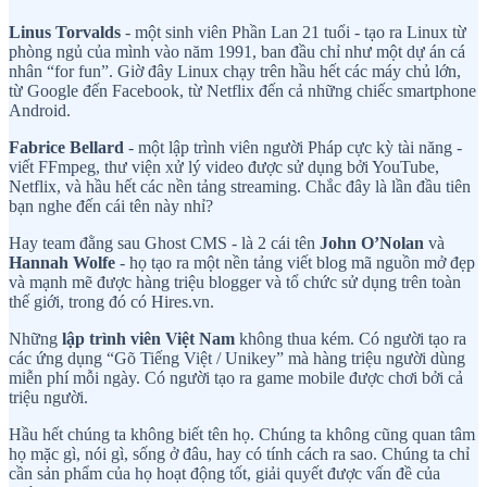
Linus Torvalds
- một sinh viên Phần Lan 21 tuổi - tạo ra Linux từ
phòng ngủ của mình vào năm 1991, ban đầu chỉ như một dự án cá
nhân “for fun”. Giờ đây Linux chạy trên hầu hết các máy chủ lớn,
từ Google đến Facebook, từ Netflix đến cả những chiếc smartphone
Android.
Fabrice Bellard
- một lập trình viên người Pháp cực kỳ tài năng -
viết FFmpeg, thư viện xử lý video được sử dụng bởi YouTube,
Netflix, và hầu hết các nền tảng streaming. Chắc đây là lần đầu tiên
bạn nghe đến cái tên này nhỉ?
Hay team đằng sau Ghost CMS - là 2 cái tên
John O’Nolan
và
Hannah Wolfe
- họ tạo ra một nền tảng viết blog mã nguồn mở đẹp
và mạnh mẽ được hàng triệu blogger và tổ chức sử dụng trên toàn
thế giới, trong đó có Hires.vn.
Những
lập trình viên Việt Nam
không thua kém. Có người tạo ra
các ứng dụng “Gõ Tiếng Việt / Unikey” mà hàng triệu người dùng
miễn phí mỗi ngày. Có người tạo ra game mobile được chơi bởi cả
triệu người.
Hầu hết chúng ta không biết tên họ. Chúng ta không cũng quan tâm
họ mặc gì, nói gì, sống ở đâu, hay có tính cách ra sao. Chúng ta chỉ
cần sản phẩm của họ hoạt động tốt, giải quyết được vấn đề của