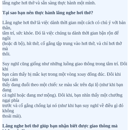
lắng nghe hơi thở và sẵn sàng thực hành một mình.
Tại sao bạn nên thực hành lắng nghe hơi thở?
Lắng nghe hơi thở là việc dành thời gian một cách có chủ ý với bản
thân,
tâm trí, sức khỏe. Đó là việc chúng ta dành thời gian bận rộn để
ngồi
(hoặc đi bộ), hít thở, cố gắng tập trung vào hơi thở, và chỉ hơi thở
mà
thôi.
Suy nghĩ cũng giống như những luồng giao thông trong tâm trí. Đôi
khi
bạn cảm thấy bị mắc kẹt trong một vòng xoay đông đúc. Đôi khi
bạn cảm
thấy đang đuổi theo một chiếc xe màu sắc trên đại lộ (như khi bạn
đang
cả nghĩ hoặc đang mơ mộng). Đôi khi, bạn nhìn thấy một chướng
ngại phía
trước và cố gắng chống lại nó (như khi bạn suy nghĩ về điều gì đó
không
thoải mái).
Lắng nghe hơi thở giúp bạn nhận biết được giao thông mà