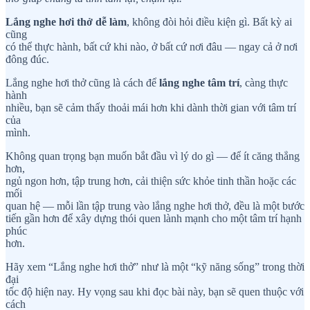
Lắng nghe hơi thở dễ làm
, không đòi hỏi điều kiện gì. Bất kỳ ai
cũng
có thể thực hành, bất cứ khi nào, ở bất cứ nơi đâu — ngay cả ở nơi
đông đúc.
Lắng nghe hơi thở cũng là cách để
lắng nghe tâm trí
, càng thực
hành
nhiều, bạn sẽ cảm thấy thoải mái hơn khi dành thời gian với tâm trí
của
mình.
Không quan trọng bạn muốn bắt đầu vì lý do gì — để ít căng thẳng
hơn,
ngủ ngon hơn, tập trung hơn, cải thiện sức khỏe tinh thần hoặc các
mối
quan hệ — mỗi lần tập trung vào lắng nghe hơi thở, đều là một bước
tiến gần hơn để xây dựng thói quen lành mạnh cho một tâm trí hạnh
phúc
hơn.
Hãy xem “Lắng nghe hơi thở” như là một “kỹ năng sống” trong thời
đại
tốc độ hiện nay. Hy vọng sau khi đọc bài này, bạn sẽ quen thuộc với
cách