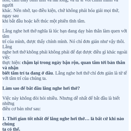
người
khác. Nên nhớ, tạo điều kiện, chứ không phải hóa giải mọi thứ,
ngay sau
khi bắt đầu hoặc kết thúc một phiên tĩnh tâm.
Lắng nghe hơi thở nghĩa là lúc bạn đang dạy bản thân làm quen với
tâm
trí của mình, được thấy chính mình. Nó chỉ đơn giản như vậy thôi.
Lắng
nghe hơi thở không phải không phải để đạt được điều gì khác ngoài
việc
thực hiện:
chậm lại trong ngày bận rộn, quan tâm tới bản thân
và nhận
biết tâm trí ta đang ở đâu
. Lắng nghe hơi thở chỉ đơn giản là tử tế
với tâm trí của chúng ta.
Làm sao để bắt đầu lắng nghe hơi thở?
Việc này không đòi hỏi nhiều. Nhưng dễ nhất để bắt đầu là biết
những
điều cơ bản như sau:
1. Thời gian tốt nhất để lắng nghe hơi thở… là bất cứ khi nào
chúng
ta có thể.