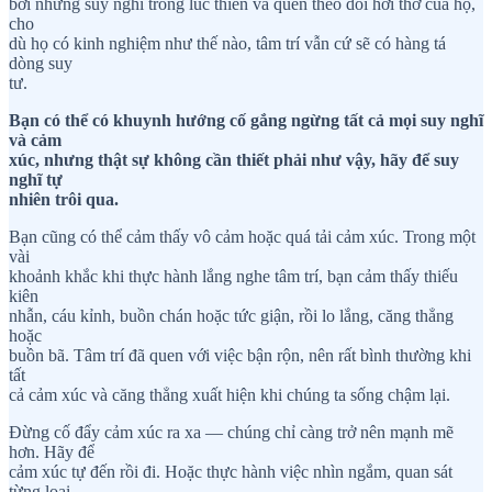
bởi những suy nghĩ trong lúc thiền và quên theo dõi hơi thở của họ,
cho
dù họ có kinh nghiệm như thế nào, tâm trí vẫn cứ sẽ có hàng tá
dòng suy
tư.
Bạn có thể có khuynh hướng cố gắng ngừng tất cả mọi suy nghĩ
và cảm
xúc, nhưng thật sự không cần thiết phải như vậy, hãy để suy
nghĩ tự
nhiên trôi qua.
Bạn cũng có thể cảm thấy vô cảm hoặc quá tải cảm xúc. Trong một
vài
khoảnh khắc khi thực hành lắng nghe tâm trí, bạn cảm thấy thiếu
kiên
nhẫn, cáu kỉnh, buồn chán hoặc tức giận, rồi lo lắng, căng thẳng
hoặc
buồn bã. Tâm trí đã quen với việc bận rộn, nên rất bình thường khi
tất
cả cảm xúc và căng thẳng xuất hiện khi chúng ta sống chậm lại.
Đừng cố đẩy cảm xúc ra xa — chúng chỉ càng trở nên mạnh mẽ
hơn. Hãy để
cảm xúc tự đến rồi đi. Hoặc thực hành việc nhìn ngắm, quan sát
từng loại