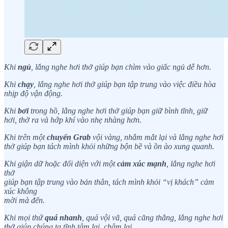
Khi
ngủ
, lắng nghe hơi thở giúp bạn chìm vào giấc ngủ dễ hơn.
Khi
chạy
, lắng nghe hơi thở giúp bạn tập trung vào việc điều hòa
nhịp độ vận động.
Khi
bơi
trong hồ, lắng nghe hơi thở giúp bạn giữ bình tĩnh, giữ
hơi, thở ra và hớp khí vào nhẹ nhàng hơn.
Khi trên một
chuyến Grab
vội vàng, nhắm mắt lại và lắng nghe hơi
thở giúp bạn tách mình khỏi những bộn bề và ồn ào xung quanh.
Khi giận dữ hoặc đối diện với một
cảm xúc mạnh
, lắng nghe hơi
thở
giúp bạn tập trung vào bản thân, tách mình khỏi “vị khách” cảm
xúc không
mời mà đến.
Khi mọi thứ
quá nhanh
, quá vội vã, quá căng thẳng, lắng nghe hơi
thở giúp chúng ta tĩnh tâm lại, chậm lại.