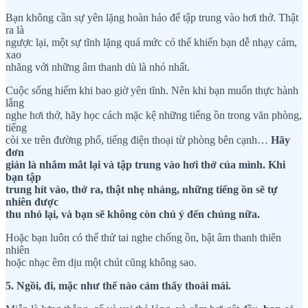
Bạn không cần sự yên lặng hoàn hảo để tập trung vào hơi thở. Thật
ra là
ngược lại, một sự tĩnh lặng quá mức có thể khiến bạn dễ nhạy cảm,
xao
nhãng với những âm thanh dù là nhỏ nhất.
Cuộc sống hiếm khi bao giờ yên tĩnh. Nên khi bạn muốn thực hành
lắng
nghe hơi thở, hãy học cách mặc kệ những tiếng ồn trong văn phòng,
tiếng
còi xe trên đường phố, tiếng điện thoại từ phòng bên cạnh…
Hãy
đơn
giản là nhắm mắt lại và tập trung vào hơi thở của mình. Khi
bạn tập
trung hít vào, thở ra, thật nhẹ nhàng, những tiếng ồn sẽ tự
nhiên được
thu nhỏ lại, và bạn sẽ không còn chú ý đến chúng nữa.
Hoặc bạn luôn có thể thử tai nghe chống ồn, bật âm thanh thiên
nhiên
hoặc nhạc êm dịu một chút cũng không sao.
5. Ngồi, đi, mặc như thế nào cảm thấy thoải mái.