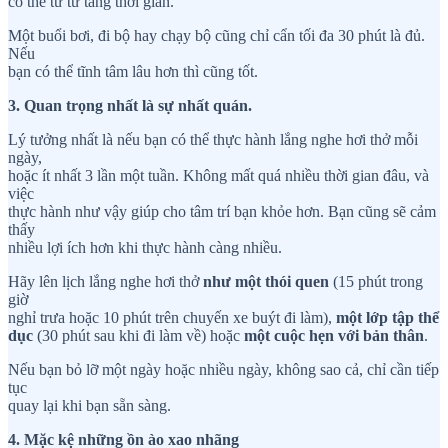
có thể từ từ tăng thời gian.
Một buổi bơi, đi bộ hay chạy bộ cũng chỉ cẩn tối đa 30 phút là đủ.
Nếu
bạn có thể tĩnh tâm lâu hơn thì cũng tốt.
3. Quan trọng nhất là sự nhất quán.
Lý tưởng nhất là nếu bạn có thể thực hành lắng nghe hơi thở mỗi
ngày,
hoặc ít nhất 3 lần một tuần. Không mất quá nhiều thời gian đâu, và
việc
thực hành như vậy giúp cho tâm trí bạn khỏe hơn. Bạn cũng sẽ cảm
thấy
nhiều lợi ích hơn khi thực hành càng nhiều.
Hãy lên lịch lắng nghe hơi thở
như một thói quen
(15 phút trong
giờ
nghỉ trưa hoặc 10 phút trên chuyến xe buýt đi làm),
một lớp tập thể
dục
(30 phút sau khi đi làm về) hoặc
một cuộc hẹn với bản thân
.
Nếu bạn bỏ lỡ một ngày hoặc nhiều ngày, không sao cả, chỉ cần tiếp
tục
quay lại khi bạn sẵn sàng.
4. Mặc kệ những ồn ào xao nhãng