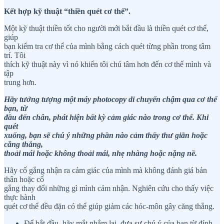
Kết hợp kỹ thuật “thiền quét cơ thể”.
Một kỹ thuật thiền tốt cho người mới bắt đầu là thiền quét cơ thể,
giúp
bạn kiểm tra cơ thể của mình bằng cách quét từng phần trong tâm
trí. Tôi
thích kỹ thuật này vì nó khiến tôi chú tâm hơn đến cơ thể mình và
tập
trung hơn.
Hãy tưởng tượng một máy photocopy di chuyển chậm qua cơ thể
bạn, từ
đầu đến chân, phát hiện bất kỳ cảm giác nào trong cơ thể. Khi
quét
xuống, bạn sẽ chú ý những phần nào cảm thấy thư giãn hoặc
căng thẳng,
thoải mái hoặc không thoải mái, nhẹ nhàng hoặc nặng nề.
Hãy cố gắng nhận ra cảm giác của mình mà không đánh giá bản
thân hoặc cố
gắng thay đổi những gì mình cảm nhận. Nghiên cứu cho thấy việc
thực hành
quét cơ thể đều đặn có thể giúp giảm các hóc-môn gây căng thẳng.
Để bắt đầu, hãy mắt nhắm lại, đưa sự chú ý của bạn từ đỉnh