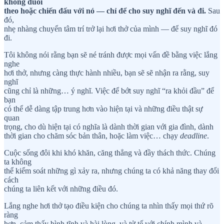
không đuổi
theo hoặc chiến đấu với nó — chỉ để cho suy nghĩ đến và đi.
Sau
đó,
nhẹ nhàng chuyển tâm trí trở lại hơi thở của mình — để suy nghĩ đó
đi.
Tôi không nói rằng bạn sẽ né tránh được mọi vấn đề bằng việc lắng
nghe
hơi thở, nhưng càng thực hành nhiều, bạn sẽ sẽ nhận ra rằng, suy
nghĩ
cũng chỉ là những… ý nghĩ. Việc để bớt suy nghĩ “ra khỏi đầu” để
bạn
có thể dễ dàng tập trung hơn vào hiện tại và những điều thật sự
quan
trọng, cho dù hiện tại có nghĩa là dành thời gian với gia đình, dành
thời gian cho chăm sóc bản thân, hoặc làm việc… chạy
deadline
.
Cuộc sống đôi khi khó khăn, căng thẳng và đầy thách thức. Chúng
ta không
thể kiểm soát những gì xảy ra, nhưng chúng ta có khả năng thay đổi
cách
chúng ta liên kết với những điều đó.
Lắng nghe hơi thở tạo điều kiện cho chúng ta nhìn thấy mọi thứ rõ
ràng
hơn, cảm thấy bình tĩnh và hài lòng, và tử tế với chính mình và